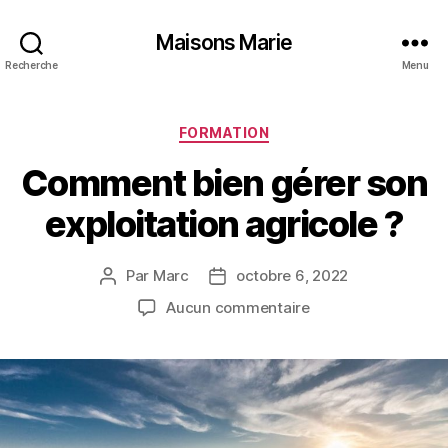
Maisons Marie
Recherche
Menu
Catégories
FORMATION
Comment bien gérer son
exploitation agricole ?
Par
Marc
octobre 6, 2022
Auteur
Date
de
de
sur
Aucun commentaire
l’article
l’article
Comment
bien
gérer
son
exploitation
agricole