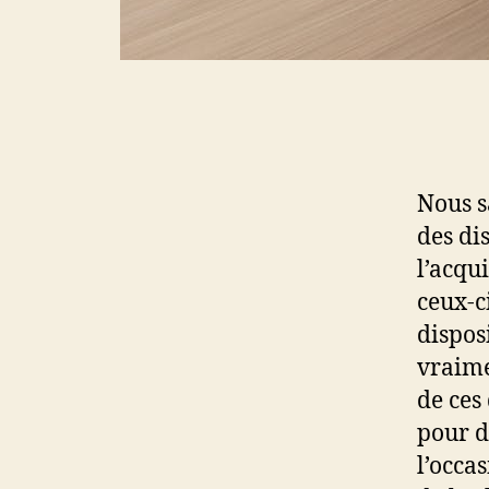
Nous s
des di
l’acqu
ceux-c
dispos
vraime
de ces
pour d
l’occa