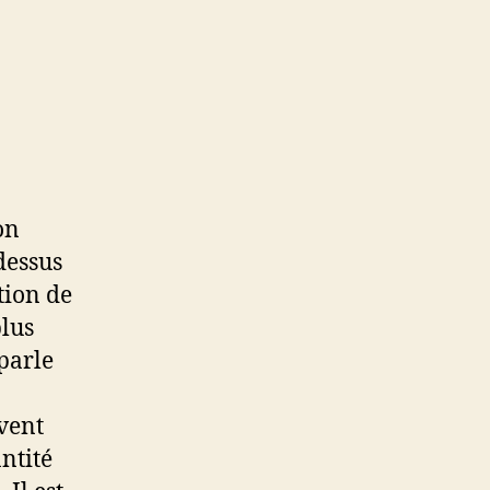
on
dessus
tion de
plus
parle
uvent
ntité