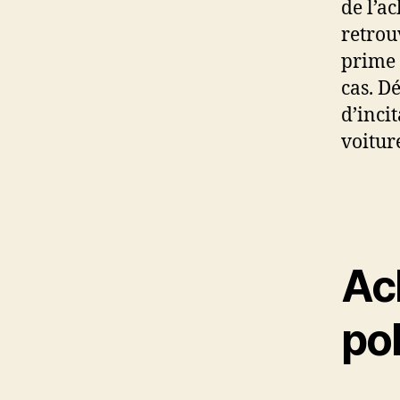
de l’a
retrou
prime 
cas. D
d’inci
voitur
Ac
po