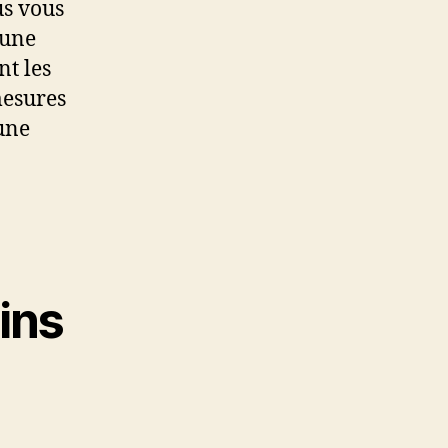
us vous
’une
nt les
mesures
’une
ins