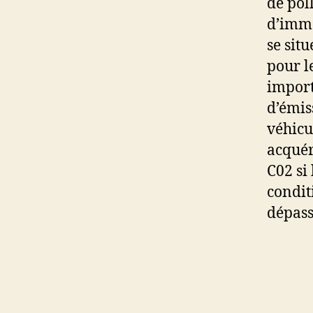
de pol
d’imma
se sit
pour le
import
d’émis
véhicu
acquér
C02 si
condit
dépass