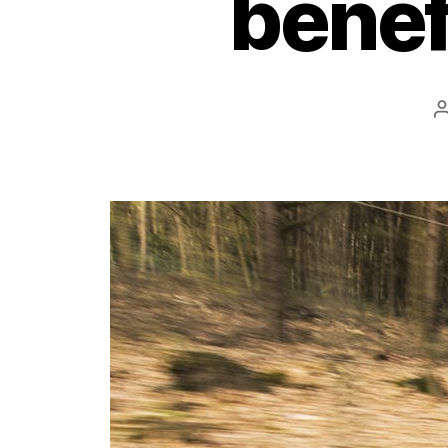
bénéf
l