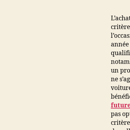
L’acha
critèr
l’occa
année 
qualif
notamm
un pro
ne s’a
voitur
bénéfi
future
pas op
critèr