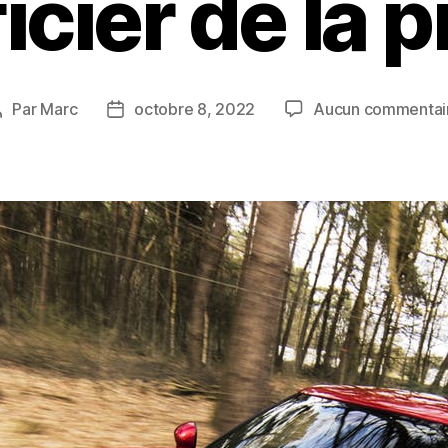
icier de la p
Par
Marc
octobre 8, 2022
Aucun commentai
Auteur
Date
de
de
’article
l’article