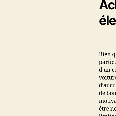
Ac
él
Bien q
partic
d’un c
voitur
d’aucu
de bon
motiva
être n