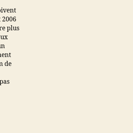
oivent
t 2006
re plus
aux
un
ment
m de
 pas