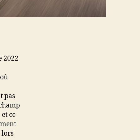
ée 2022
 où
t pas
e champ
 et ce
rement
 lors