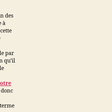
un des
e à
cette
e
le par
n qu’il
le
otre
z donc
 terme