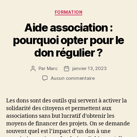
Catégories
FORMATION
Aide association :
pourquoi opter pour le
don régulier ?
Par
Marc
janvier 13, 2023
Auteur
Date
de
de
sur
Aucun commentaire
l’article
l’article
Aide
association
:
Les dons sont des outils qui servent à activer la
pourquoi
solidarité des citoyens et permettent aux
opter
associations sans but lucratif d’obtenir les
pour
moyens de financer des projets. On se demande
le
souvent quel est l’impact d’un don à une
don