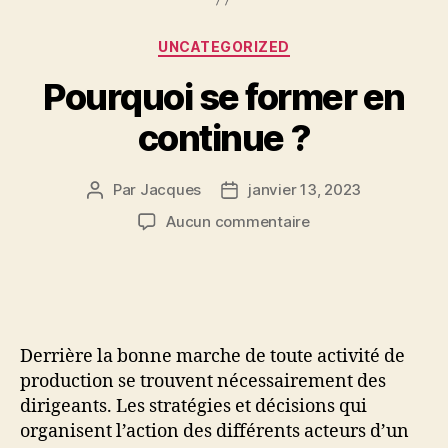
Catégories
UNCATEGORIZED
Pourquoi se former en
continue ?
Par
Jacques
janvier 13, 2023
Auteur
Date
de
de
sur
Aucun commentaire
l’article
l’article
Pourquoi
se
former
en
continue ?
Derrière la bonne marche de toute activité de
production se trouvent nécessairement des
dirigeants. Les stratégies et décisions qui
organisent l’action des différents acteurs d’un