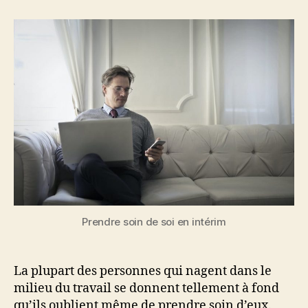
soin
de
soi
en
intérim
Prendre soin de soi en intérim
La plupart des personnes qui nagent dans le
milieu du travail se donnent tellement à fond
qu’ils oublient même de prendre soin d’eux.