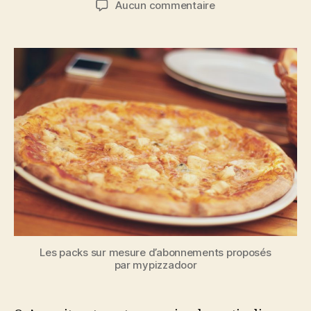
sur
Aucun commentaire
l’article
l’article
Comment
fonctionne
mon
abonnement
mypizzadoor
?
Les packs sur mesure d’abonnements proposés
par mypizzadoor