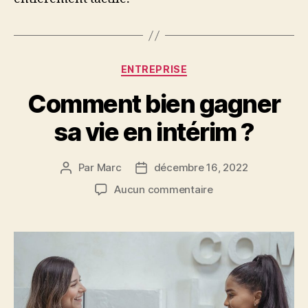
Catégories
ENTREPRISE
Comment bien gagner
sa vie en intérim ?
Par
Marc
décembre 16, 2022
Auteur
Date
de
de
sur
Aucun commentaire
l’article
l’article
Comment
bien
gagner
sa
vie
en
intérim