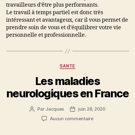
travailleurs d’être plus performants.
Le travail à temps partiel est donc très
intéressant et avantageux, car il vous permet de
prendre soin de vous et d’équilibrer votre vie
personnelle et professionnelle.
Catégories
SANTE
Les maladies
neurologiques en France
Par
Jacques
juin 28, 2020
Auteur
Date
de
de
sur
Aucun commentaire
l’article
l’article
Les
maladies