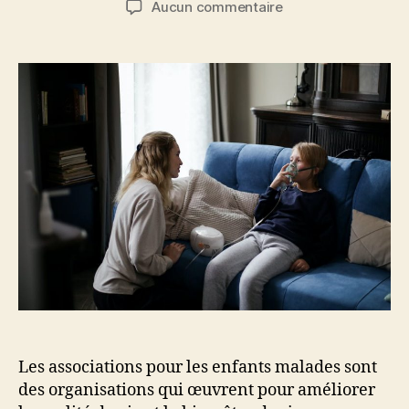
sur
Aucun commentaire
l’article
l’article
Quelles
associations
pour
l’aide
au
enfants
malades
?
Les associations pour les enfants malades sont
des organisations qui œuvrent pour améliorer