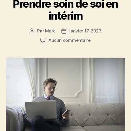
Prendre soin de soi en
intérim
Par
Marc
janvier 17, 2023
Auteur
Date
de
de
sur
Aucun commentaire
l’article
l’article
Prendre
soin
de
soi
en
intérim