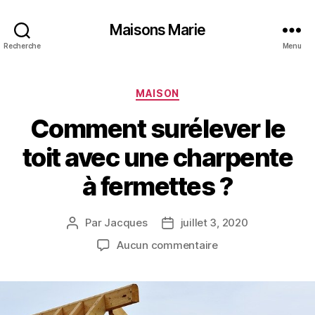
Maisons Marie
Recherche
Menu
Catégories
MAISON
Comment surélever le
toit avec une charpente
à fermettes ?
Par
Jacques
juillet 3, 2020
Auteur
Date
de
de
sur
Aucun commentaire
l’article
l’article
Comment
surélever
le
toit