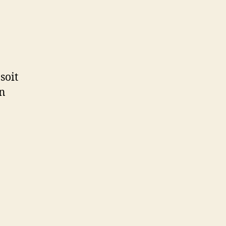
soit
un