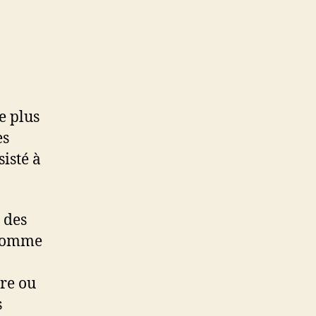
e plus
es
sisté à
 des
 comme
re ou
s