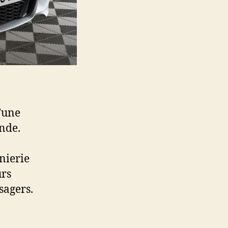
l’une
nde.
nierie
urs
sagers.