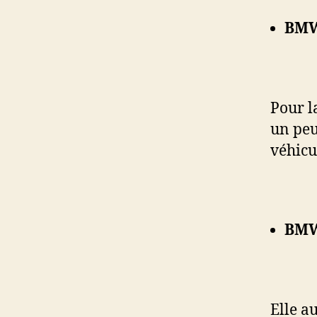
BMW
Pour l
un peu 
véhicu
BMW
Elle a