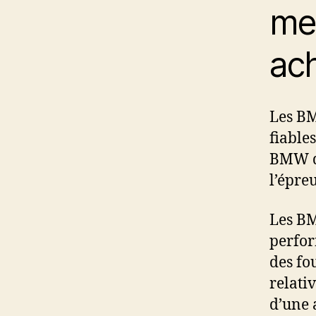
mei
ac
Les BM
fiable
BMW qu
l’épre
Les BM
perfor
des fo
relati
d’une a