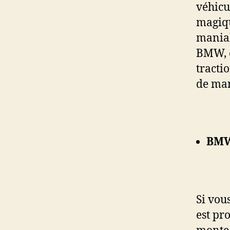
véhicu
magiqu
maniab
BMW, c
tracti
de man
BMW
Si vou
est pr