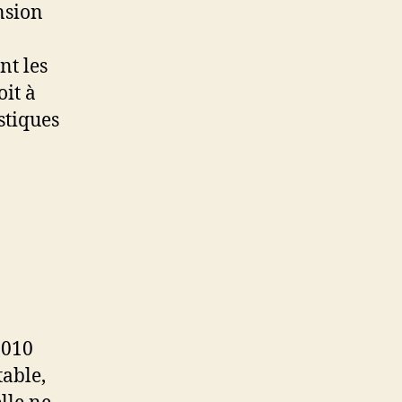
nsion
nt les
oit à
stiques
2010
table,