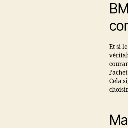
BMW
con
Et si 
vérita
couran
l’ache
Cela s
choisi
Mai