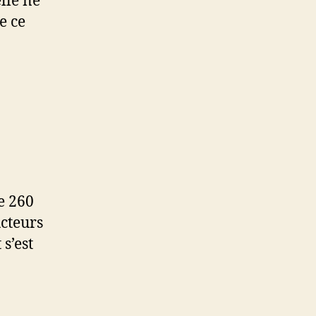
lle ne
e ce
de 260
ucteurs
 s’est