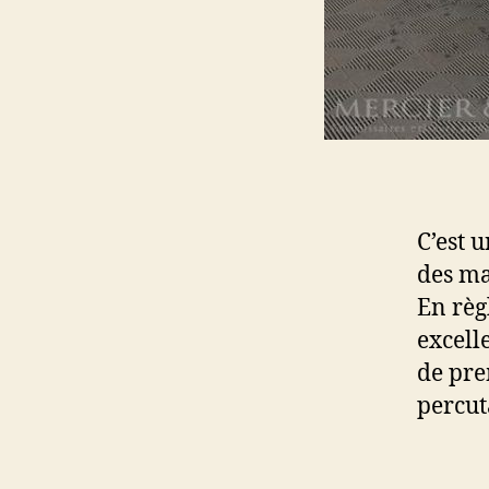
C’est 
des ma
En règ
excell
de pre
percut