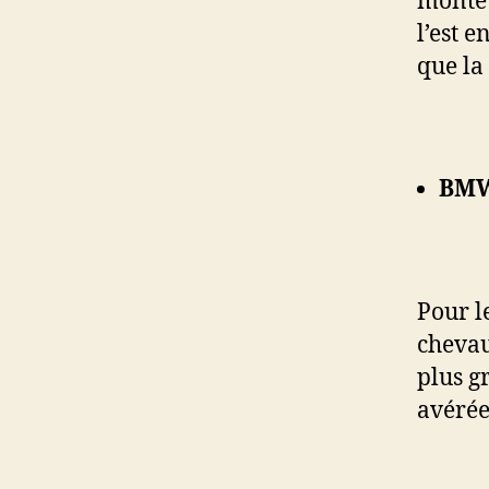
monte 
l’est e
que la 
BMW
Pour le
chevau
plus gr
avérée