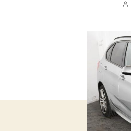
Au
de
l’a