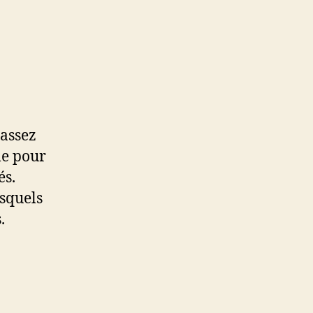
 assez
le pour
és.
esquels
s.