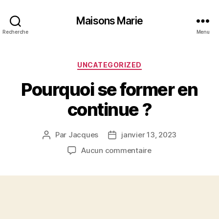
Maisons Marie
Recherche
Menu
Catégories
UNCATEGORIZED
Pourquoi se former en
continue ?
Par
Jacques
janvier 13, 2023
Auteur
Date
de
de
sur
Aucun commentaire
l’article
l’article
Pourquoi
se
former
en
continue ?