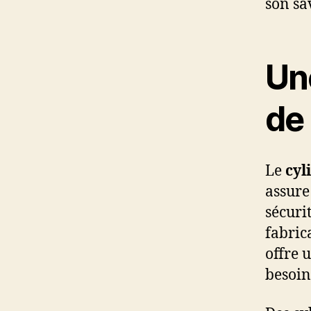
son sa
Un
de
Le
cyl
assure
sécuri
fabric
offre 
besoin