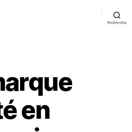
Recherche
marque
té en