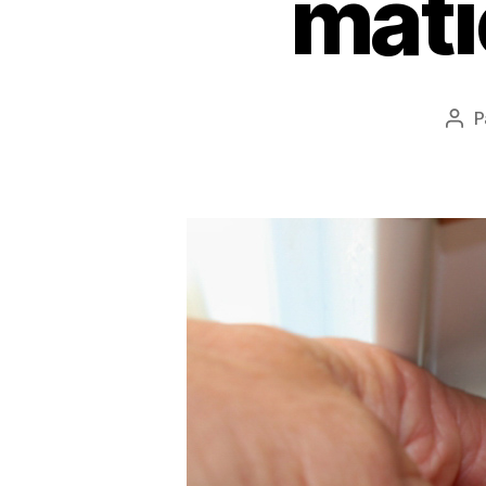
mati
P
Aut
de
l’art