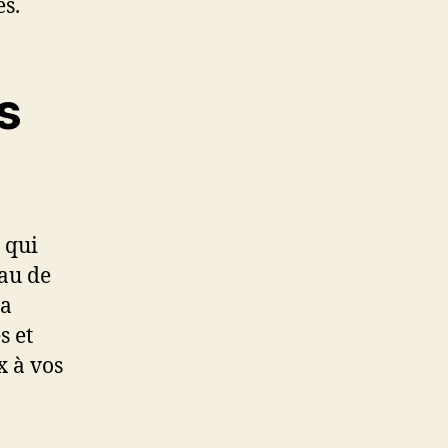
es.
s
 qui
au de
la
s et
x à vos