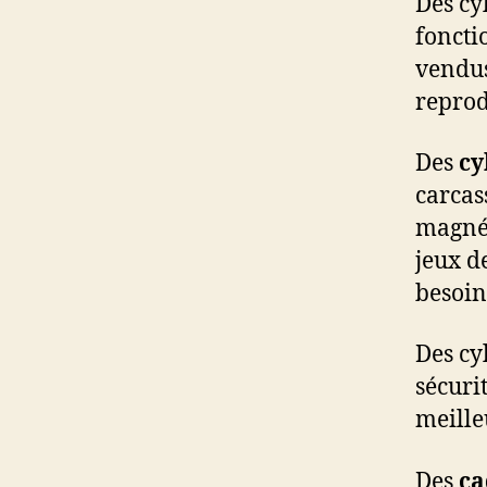
Des cy
foncti
vendus
reprod
Des
cy
carcas
magnét
jeux d
besoin
Des cy
sécuri
meille
Des
ca