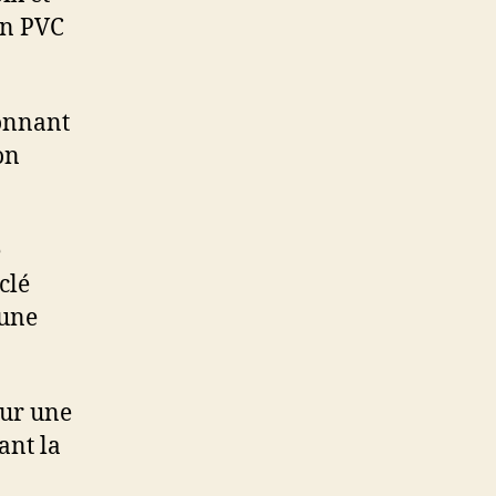
en PVC
ionnant
on
e
clé
 une
our une
ant la