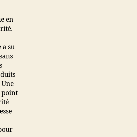
ue en
rité.
 a su
isans
s
oduits
. Une
 point
rité
cesse
pour