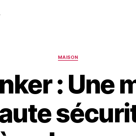
r
Catégories
MAISON
nker : Une 
aute sécuri