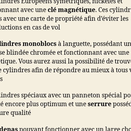
lindres Européens symétriques, nickelés et
onnant avec une
clé magnétique
. Ces cylind
 avec une carte de propriété afin d’éviter les
uctions en cas de vol
lindres monoblocs
à languette, possédant u
se blindée chromée et fonctionnant avec une 
ique. Vous aurez aussi la possibilité de trouv
e cylindres afin de répondre au mieux à tous 
s
lindres spéciaux avec un panneton spécial p
té encore plus optimum et une
serrure
posséd
ure qualité
denas
pouvant fonctionner avec un large cho