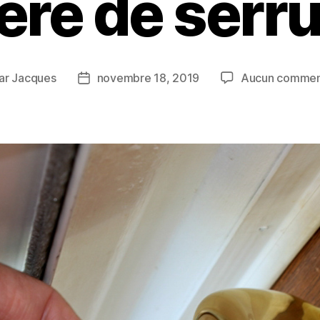
ère de serru
ar
Jacques
novembre 18, 2019
Aucun commen
eur
Date
de
icle
l’article