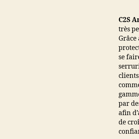
C2S A
très p
Grâce 
protec
se fai
serrur
clients
commer
gamme 
par de
afin d’
de cro
confia