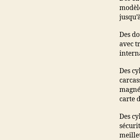
modèle
jusqu’
Des do
avec t
intern
Des cy
carcas
magnét
carte 
Des cy
sécuri
meille