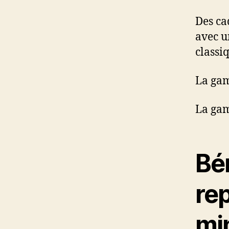
Des ca
avec u
classi
La ga
La gam
Bén
rep
mi